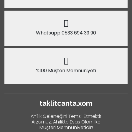
Whatsapp 0533 694 39 90
%100 Müşteri Memnuniyeti
taklitcanta.xom
Ahîlik Geleneğini Temsil Etmektir
Arzumuz. Ahîlikte Esas Olan İlke
Müşteri Memnuniyetidir!