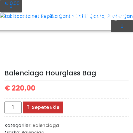
İçeriği
€ 0,00
Geç
Balenciaga
Ana Sayfa
Balenciaga
taklitcanta.net Replika Çanta, Taklit Çanta, Birebir Çant
Hourglass Bag
Balenciaga Hourglass Bag
€
220,00
Balenciaga
Sepete Ekle
Hourglass
Bag
Kategoriler:
Balenciaga
adet
Marka:
Balenciga