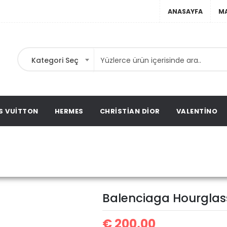
ANASAYFA
M
Kategori Seç
ta,
ta,
ation
S VUITTON
HERMES
CHRISTIAN DIOR
VALENTINO
Balenciaga Hourgla
Balenciaga
Balenciaga Hourglas
€
200,00