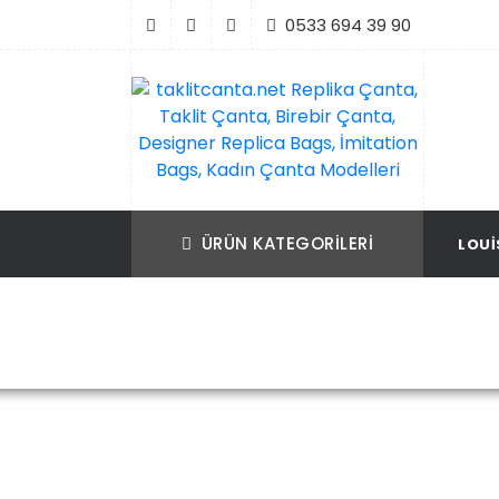
İçeriği
0533 694 39 90
Geç
taklitcanta.net Replika Çanta, Taklit Çan
Replika Çanta, Birebir Çanta, Taklit Çan
Birebir Çanta, Designer Replica Bags, İmit
Replica Bags, İmitation Bags
ÜRÜN KATEGORILERI
LOUI
Bags, Kadın Çanta Modelleri
Ana Sayfa