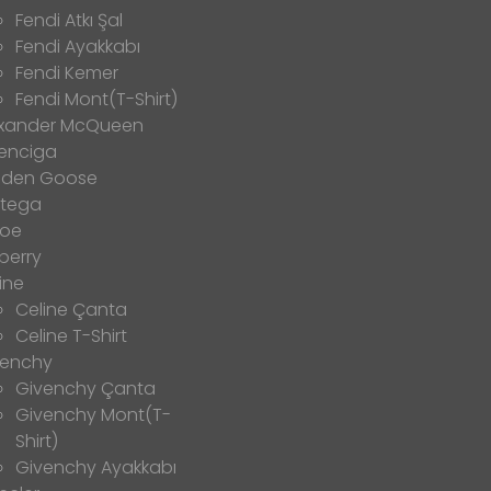
Fendi Atkı Şal
Fendi Ayakkabı
Fendi Kemer
Fendi Mont(T-Shirt)
exander McQueen
enciga
lden Goose
ttega
loe
berry
ine
Celine Çanta
Celine T-Shirt
venchy
Givenchy Çanta
Givenchy Mont(T-
Shirt)
Givenchy Ayakkabı