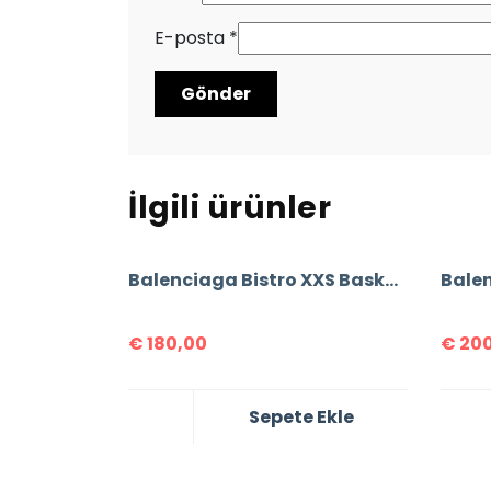
E-posta
*
İlgili ürünler
Balenciaga Bistro XXS Basket Bag
Bale
€
180,00
€
200
Sepete Ekle