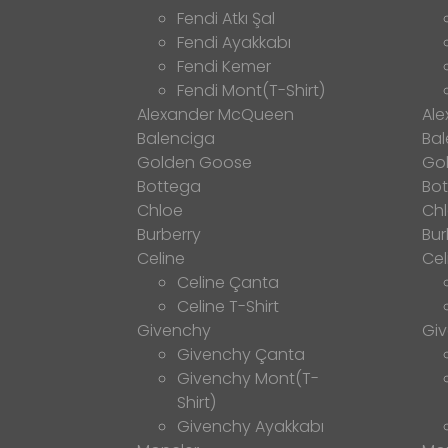
Fendi Atkı Şal
Fendi Ayakkabı
Fendi Kemer
Fendi Mont(T-Shirt)
Alexander McQueen
Al
Balenciga
Bal
Golden Goose
Go
Bottega
Bo
Chloe
Ch
Burberry
Bur
Celine
Cel
Celine Çanta
Celine T-Shirt
Givenchy
Gi
Givenchy Çanta
Givenchy Mont(T-
Shirt)
Givenchy Ayakkabı