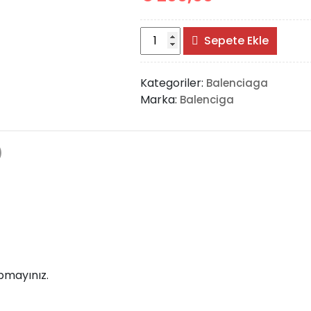
Balenciaga
Sepete Ekle
Hourglass
Bag
Kategoriler:
Balenciaga
adet
Marka:
Balenciga
)
pmayınız.