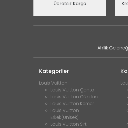
Ücretsiz Kargo
Kre
Ahîlik Geleneğ
Kategoriler
Ka
Louis Vuitton
Lou
Louis Vuitton Çanta
Louis Vuitton Cüzdan
Louis Vuitton Kemer
Louis Vuitton
Erkek(Unisek)
Louis Vuitton Sırt