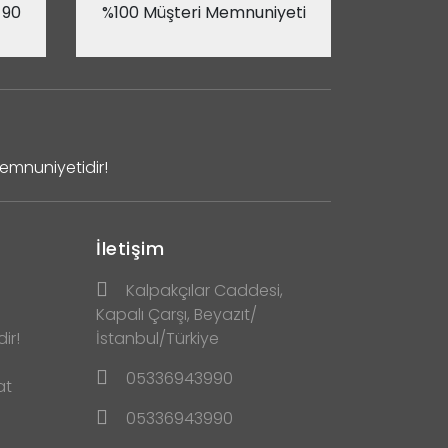
 90
%100 Müşteri Memnuniyeti
Memnuniyetidir!
İletişim
Kalpakçılar Caddesi,
Kapalı Çarşı, Beyazıt/
ir!
İstanbul/Türkiye
05336943990
at
05336943990