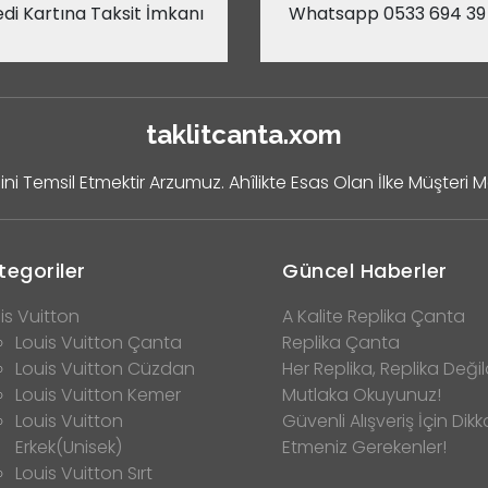
di Kartına Taksit İmkanı
Whatsapp 0533 694 39
taklitcanta.xom
ini Temsil Etmektir Arzumuz. Ahîlikte Esas Olan İlke Müşteri 
tegoriler
Güncel Haberler
is Vuitton
A Kalite Replika Çanta
Louis Vuitton Çanta
Replika Çanta
Louis Vuitton Cüzdan
Her Replika, Replika Değild
Louis Vuitton Kemer
Mutlaka Okuyunuz!
Louis Vuitton
Güvenli Alışveriş İçin Dikk
Erkek(Unisek)
Etmeniz Gerekenler!
Louis Vuitton Sırt