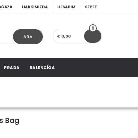
AĞAZA
HAKKIMIZDA
HESABIM
SEPET
0
€ 0,00
ARA
PRADA
BALENCIGA
ss Bag
s Bag