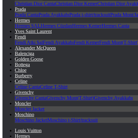
Christian Dior Çanta
Christian Dior Kemer
Christian Dior Ayak
Prada
Prada Çanta
Prada Ayakkabı
Prada t-shirt/tracksuit
Prada Mont/Ja
Hermes
Hermes ŞAL
Hermes Cüzdan
Hermes Kemer
Hermes Çanta
Yves Saint Laurent
Fendi
Fendi Atkı Şal
Fendi Ayakkabı
Fendi Kemer
Fendi Mont(T-Shirt
Alexander McQueen
Balenciga
Golden Goose
Bottega
Chloe
Burberry
Celine
Celine Çanta
Celine T-Shirt
Givenchy
Givenchy Çanta
Givenchy Mont(T-Shirt)
Givenchy Ayakkabı
Moncler
Moncler Jacket
Moschino
Moschino Jacket
Moschino t-Shirt/tracksuit
Louis Vuitton
Hermes