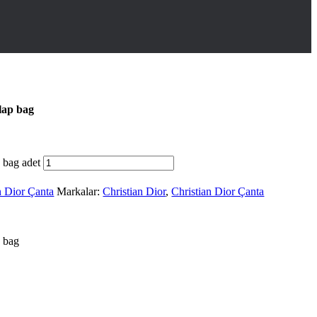
lap bag
 bag adet
n Dior Çanta
Markalar:
Christian Dior
,
Christian Dior Çanta
 bag