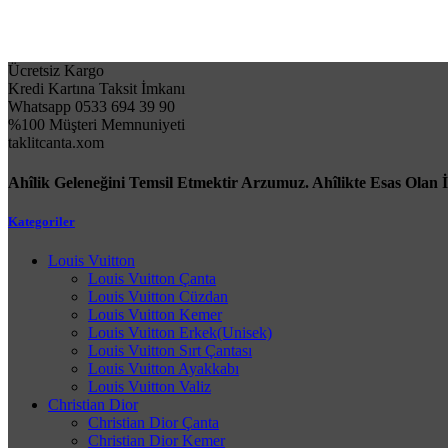
Ücretsiz Kargo
Kredi Kartına Taksit İmkanı
Whatsapp 0533 694 39 90
%100 Müşteri Memnuniyeti
taklitcanta.xom
Ahîlik Geleneğini Temsil Etmektir Arzumuz. Ahîlikte Esas Olan 
Kategoriler
Louis Vuitton
Louis Vuitton Çanta
Louis Vuitton Cüzdan
Louis Vuitton Kemer
Louis Vuitton Erkek(Unisek)
Louis Vuitton Sırt Çantası
Louis Vuitton Ayakkabı
Louis Vuitton Valiz
Christian Dior
Christian Dior Çanta
Christian Dior Kemer