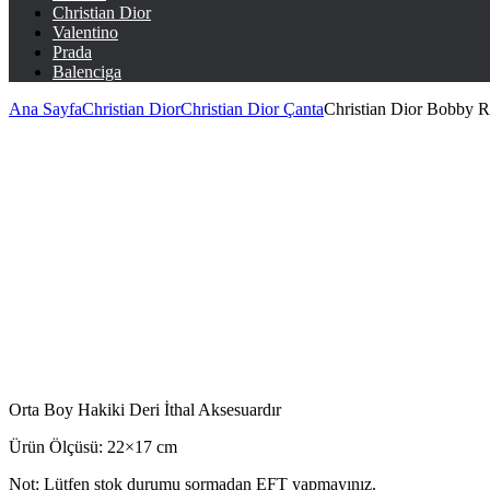
Christian Dior
Valentino
Prada
Balenciga
Ana Sayfa
Christian Dior
Christian Dior Çanta
Christian Dior Bobby 
Orta Boy Hakiki Deri İthal Aksesuardır
Ürün Ölçüsü: 22×17 cm
Not: Lütfen stok durumu sormadan EFT yapmayınız.