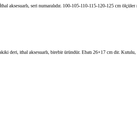
l aksesuarlı, seri numaralıdır. 100-105-110-115-120-125 cm ölçüler mevc
i deri, ithal aksesuarlı, birebir üründür. Ebatı 26×17 cm dir. Kutulu, toz