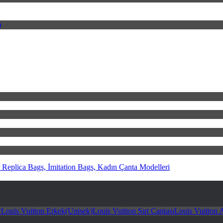
)
Replica Bags, İmitation Bags, Kadın Çanta Modelleri
r
Louis Vuitton Erkek(Unisek)
Louis Vuitton Sırt Çantası
Louis Vuitton 