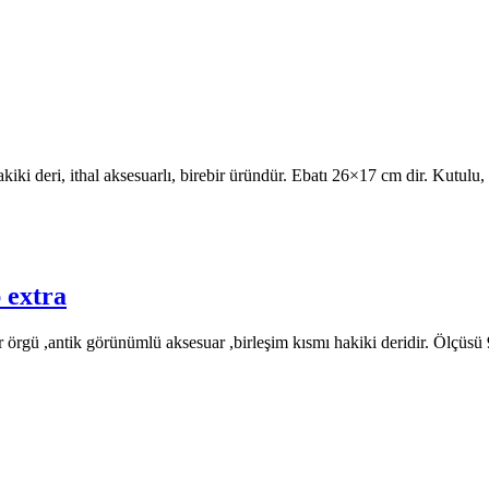
i deri, ithal aksesuarlı, birebir üründür. Ebatı 26×17 cm dir. Kutulu, toz
 extra
gü ,antik görünümlü aksesuar ,birleşim kısmı hakiki deridir. Ölçüsü 95