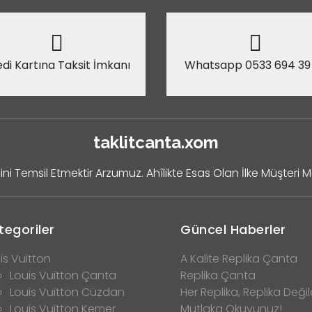
di Kartına Taksit İmkanı
Whatsapp 0533 694 39
taklitcanta.xom
ini Temsil Etmektir Arzumuz. Ahîlikte Esas Olan İlke Müşteri 
tegoriler
Güncel Haberler
is Vuitton
A Kalite Replika Çanta
Louis Vuitton Çanta
Replika Çanta
Louis Vuitton Cüzdan
Her Replika, Replika Değild
Louis Vuitton Kemer
Mutlaka Okuyunuz!