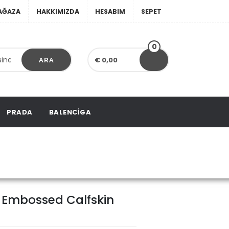
AĞAZA
HAKKIMIZDA
HESABIM
SEPET
0
€ 0,00
ARA
PRADA
BALENCIGA
ed Calfskin Bag
e Embossed Calfskin