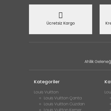
Ücretsiz Kargo
Kre
Ahîlik Geleneğ
Kategoriler
Ka
Louis Vuitton
Lou
Louis Vuitton Çanta
Louis Vuitton Cüzdan
Louis Vuitton Kemer