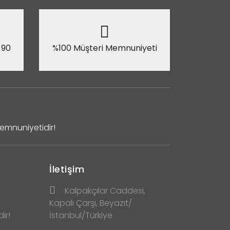
 90
%100 Müşteri Memnuniyeti
Memnuniyetidir!
İletişim
Kalpakçılar Caddesi,
Kapalı Çarşı, Beyazıt/
ir!
İstanbul/Türkiye