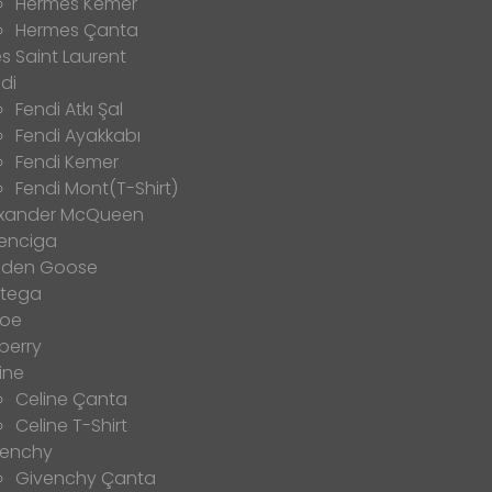
Hermes Kemer
Hermes Çanta
s Saint Laurent
di
Fendi Atkı Şal
Fendi Ayakkabı
Fendi Kemer
Fendi Mont(T-Shirt)
exander McQueen
enciga
lden Goose
ttega
loe
berry
ine
Celine Çanta
Celine T-Shirt
venchy
Givenchy Çanta