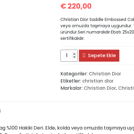
€
220,00
Christian Dior Saddle Embossed Calfs
veya omuzda taşımaya uygundur. Yük
üründür.Seri numaralıdır.Ebatı 25x20x
sertifikalıdır.
Christian
Sepete Ekle
Dior
Saddle
Kategoriler:
Christian Dior
Embossed
Etiketler:
christian dior
Calfskin
Markalar:
,
Christian Dior
Christ
Bag
adet
)
g %100 Hakiki Deri. Elde, kolda veya omuzda taşımaya uygu