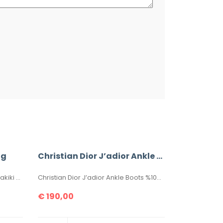
ag
Christian Dior J’adior Ankle Boots
Christian Dior J’adior Bag %100 Hakiki Deri. Yüksek kalite, hakiki deri, ithal aksesuarlı, birebir üründür. Ebatı 26×17 cm dir. Kutulu, toz torbalı, sertifikalıdır.
Christian Dior J’adior Ankle Boots %100 Hakiki Deri Bayan Botlar. 36-37-38-39-40 ölçüler mevcuttur. Kutulu, sertifikalıdır.
€
190,00