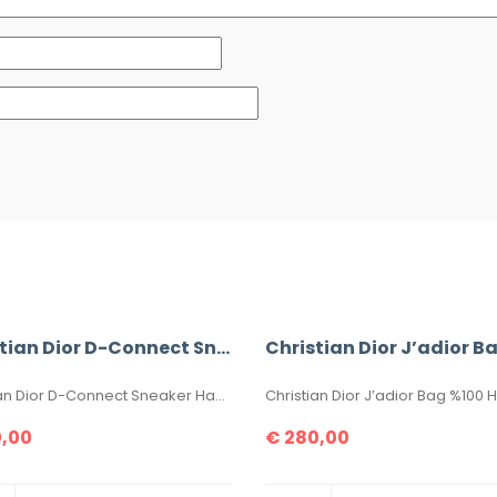
Christian Dior D-Connect Sneaker
Christian Dior J’adior B
Christian Dior D-Connect Sneaker Hakiki Deri İthal Ayakkabılar. Orijinaliyle birebir aynıdır. 36-37-38-39-40 numaralar mevcuttur. Standart kalıptır. Kutulu, toz torbalı, sertifikalıdır.
,00
€
280,00