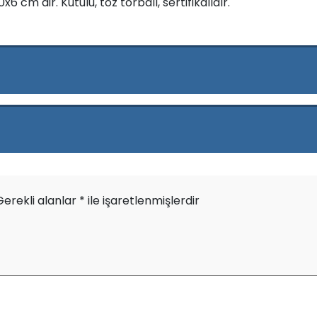
6 cm dir. Kutulu, toz torbalı, sertifikalıdır.
Gerekli alanlar
*
ile işaretlenmişlerdir