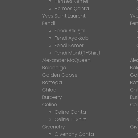
Hermes Kemer
Hermes Çanta
Yves Saint Laurent
Yve
Fendi
Fen
Fendi Atkı Şal
Fendi Ayakkabı
Fendi Kemer
Fendi Mont(T-Shirt)
Alexander McQueen
Al
Balenciga
Bal
Golden Goose
Go
Bottega
Bo
Chloe
Ch
Burberry
Bur
Celine
Cel
Celine Çanta
Celine T-Shirt
Givenchy
Gi
Givenchy Çanta