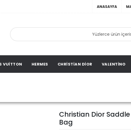
ANASAYFA
M
ta,
ta,
ation
S VUITTON
HERMES
CHRISTIAN DIOR
VALENTINO
ristian Dior Saddle Emboss
Christian Dior Saddl
Bag