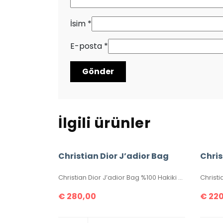
İsim
*
E-posta
*
İlgili ürünler
Christian Dior J’adior Bag
Christian Dior J’adior Bag %100 Hakiki Deri. Yüksek kalite, hakiki deri, ithal aksesuarlı, birebir üründür. Ebatı 26×17 cm dir. Kutulu, toz torbalı, sertifikalıdır.
€
280,00
€
220