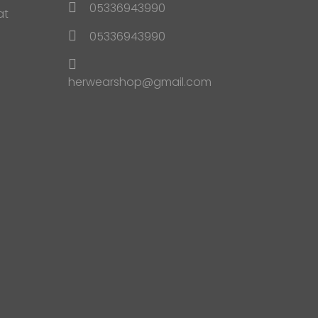
05336943990
at
05336943990
herwearshop@gmail.com