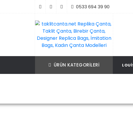
İçeriği
0533 694 39 90
Geç
taklitcanta.net Replika Çanta, Taklit Çan
Replika Çanta, Birebir Çanta, Taklit Çan
Birebir Çanta, Designer Replica Bags, İmit
Replica Bags, İmitation Bags
ÜRÜN KATEGORILERI
LOUI
Bags, Kadın Çanta Modelleri
Ch
Ana Sayfa
Christian Dior