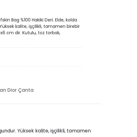
kin Bag %100 Hakiki Deri. Elde, kolda
sek kalite, işçilikli, tamamen birebir
6 cm dir. Kutulu, toz torbalı,
ian Dior Çanta
ndur. Yüksek kalite, işçilikli, tamamen