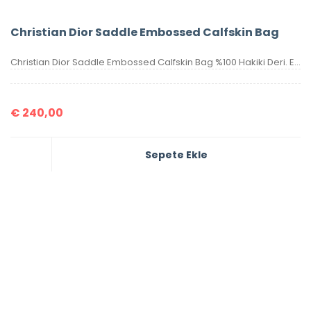
Christian Dior Saddle Embossed Calfskin Bag
Christian Dior Saddle Embossed Calfskin Bag %100 Hakiki Deri. Elde, kolda veya omuzda taşımaya uygundur. Yüksek kalite, işçilikli, tamamen birebir üründür.Seri numaralıdır.Ebatı 25x20x6 cm dir. Kutulu, toz torbalı, sertifikalıdır.
€
240,00
Sepete Ekle