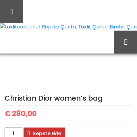
İçeriği
Geç
taklitcanta.net Replika Çanta, Taklit Çanta, Birebir Çant
Ana Sayfa
Christian Dior
Christian Dior Çanta
Christian Dior women’s
bag
Christian Dior women’s bag
€
280,00
Christian
Sepete Ekle