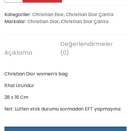
Dior
women’s
Kategoriler:
,
Christian Dior
Christian Dior Çanta
bag
Markalar:
,
Christian Dior
Christian Dior Çanta
adet
Değerlendirmeler
Açıklama
(0)
Christian Dior women’s bag
İthal Üründür
28 x 16 Cm
Not: Lütfen stok durumu sormadan EFT yapmayınız.