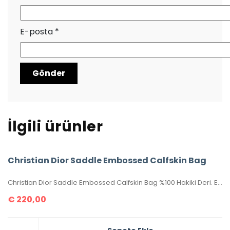
E-posta
*
İlgili ürünler
Christian Dior Saddle Embossed Calfskin Bag
Christian Dior Saddle Embossed Calfskin Bag %100 Hakiki Deri. Elde, kolda veya omuzda taşımaya uygundur. Yüksek kalite, işçilikli, tamamen birebir üründür.Seri numaralıdır.Ebatı 25x20x6 cm dir. Kutulu, toz torbalı, sertifikalıdır.
€
220,00