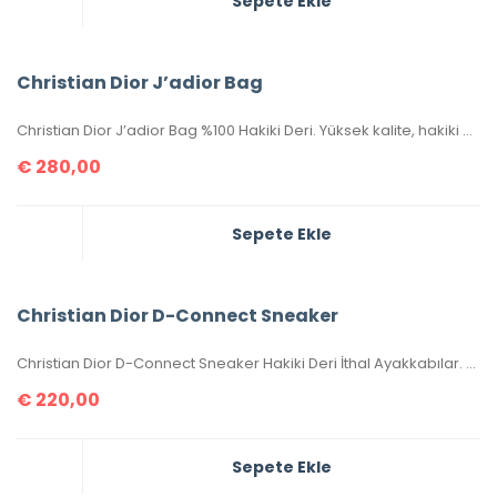
Sepete Ekle
Christian Dior J’adior Bag
Christian Dior J’adior Bag %100 Hakiki Deri. Yüksek kalite, hakiki deri, ithal aksesuarlı, birebir üründür. Ebatı 26×17 cm dir. Kutulu, toz torbalı, sertifikalıdır.
€
280,00
Sepete Ekle
Christian Dior D-Connect Sneaker
Christian Dior D-Connect Sneaker Hakiki Deri İthal Ayakkabılar. Orijinaliyle birebir aynıdır. 36-37-38-39-40 numaralar mevcuttur. Standart kalıptır. Kutulu, toz torbalı, sertifikalıdır.
€
220,00
Sepete Ekle