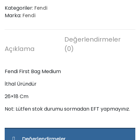
Bag
Kategoriler:
Fendi
Medium
Marka:
Fendi
adet
Değerlendirmeler
Açıklama
(0)
Fendi First Bag Medium
İthal Üründür
26×18 Cm
Not: Lütfen stok durumu sormadan EFT yapmayınız.
Değerlendirmeler