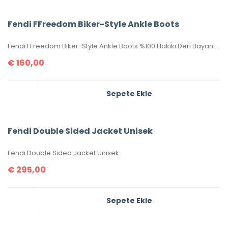
Fendi FFreedom Biker-Style Ankle Boots
Fendi FFreedom Biker-Style Ankle Boots %100 Hakiki Deri Bayan Botlar. Yüksek kalite, birebir üründür. 36-37-38-39-40 ölçüler mevcuttur. Topuk yüksekliği 4.5 cm’dir. Kutulu, toz torbalı, sertifikalıdır.
€
160,00
Sepete Ekle
Fendi Double Sided Jacket Unisek
Fendi Double Sided Jacket Unisek
€
295,00
Sepete Ekle