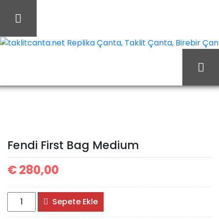
İçeriği
Geç
taklitcanta.net Replika Çanta, Taklit Çanta, Birebir Çant
Fendi First Bag
Ana Sayfa
Fendi
Medium
Fendi First Bag Medium
€
280,00
Fendi
Sepete Ekle
First