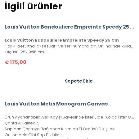
İlgili ürünler
Louis Vuitton Bandouliere Empreinte Speedy 25 Cm
Louis Vuitton Bandouliere Empreinte Speedy 25 Cm
Hakiki deri, ithal aksesuarlı ve seri numaralıdır. Orijinalinde kullanılan Monako deri kullanılmıştır. Kutulu, toz torbalı ve sertifikalı olarak gönderilecektir.
Ölçüsü: 25x19x16 cm
€
175,00
Sepete Ekle
Louis Vuitton Metis Monogram Canvas
Ürün Ayarlanabilir Askı Kayışı Sayesinde İster Elde-Kolda İster Omuzda Çarpraz Ve Düz Taşınabilir.
Çanta A Kalitedir.
Sapların Çantaya Bağlanan Kısımları El Örgüsü Dikişlidir.
Orijinaldeki Gibi Sap Dikişlidir.