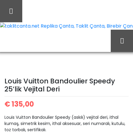
İçeriği
Geç
taklitcanta.net Replika Çanta, Taklit Çanta, Birebir Çant
Ana Sayfa
Louis Vuitton
Louis Vuitton Çanta
Louis Vuitton Bandoulier
Louis Vuitton Bandoulier Speedy
25’lik Vejital Deri
Speedy 25’lik Vejital Deri
€
135,00
Louis Vuitton Bandoulier Speedy (askılı) vejital deri, ithal
kumaş, simetrik kesim, ithal aksesuar, seri numaralı, kutulu,
toz torbalı, sertifikalı.