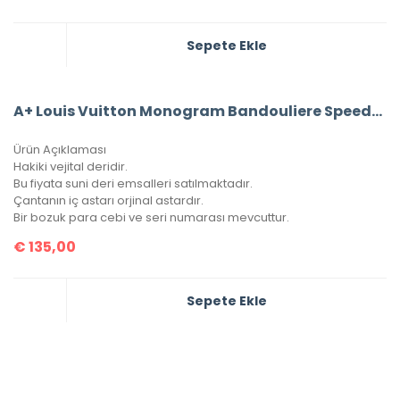
Sepete Ekle
A+ Louis Vuitton Monogram Bandouliere Speedy 30’Luk Vejital Deri (LV33)
Ürün Açıklaması
Hakiki vejital deridir.
Bu fiyata suni deri emsalleri satılmaktadır.
Çantanın iç astarı orjinal astardır.
Bir bozuk para cebi ve seri numarası mevcuttur.
€
135,00
Sepete Ekle