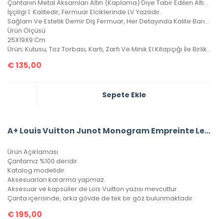
Çantanın Metal Aksamları Altın (Kaplama) Diye Tabir Edilen Altın Banyodur, Yıllarca Kararma Yapmaz.
İşçiligi 1. Kalitedir, Fermuar Elciklerinde LV Yazılıdır.
Sağlam Ve Estetik Demir Diş Fermuar, Her Detayında Kalite Barındıran Harika Bir Çanta, 4 Mevsim Kullanılabilir.
Ürün Ölçüsü
25X19X9 Cm
Ürün; Kutusu, Toz Torbası, Kartı, Zarfı Ve Minik El Kitapçığı İle Birlikte Gönderilecektir.
€
135,00
Sepete Ekle
A+ Louis Vuitton Junot Monogram Empreinte Leather
Ürün Açıklaması
Çantamız %100 deridir.
Katalog modelidir.
Aksesuarları kararma yapmaz.
Aksesuar ve kapsüller de Lois Vuitton yazısı mevcuttur.
Çanta içerisinde, arka gövde de tek bir göz bulunmaktadır.
€
195,00