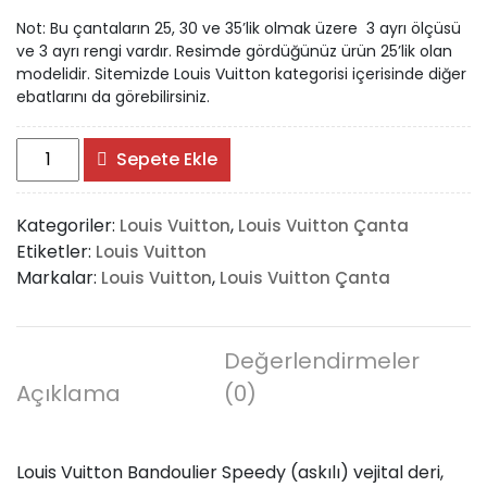
Not: Bu çantaların 25, 30 ve 35’lik olmak üzere 3 ayrı ölçüsü
ve 3 ayrı rengi vardır. Resimde gördüğünüz ürün 25’lik olan
modelidir. Sitemizde Louis Vuitton kategorisi içerisinde diğer
ebatlarını da görebilirsiniz.
Louis
Sepete Ekle
Vuitton
Bandoulier
Kategoriler:
,
Louis Vuitton
Louis Vuitton Çanta
Speedy
Etiketler:
Louis Vuitton
25'lik
Markalar:
,
Louis Vuitton
Louis Vuitton Çanta
Vejital
Deri
adet
Değerlendirmeler
Açıklama
(0)
Louis Vuitton Bandoulier Speedy (askılı) vejital deri,