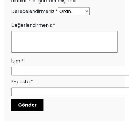
alanlar
*
ile işaretlenmişlerdir
Derecelendirmeniz
*
Değerlendirmeniz
*
İsim
*
E-posta
*