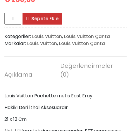
Louis
Sepete Ekle
Vuitton
Pochette
Kategoriler:
,
Louis Vuitton
Louis Vuitton Çanta
metis
Markalar:
,
Louis Vuitton
Louis Vuitton Çanta
East
Eray
adet
Değerlendirmeler
Açıklama
(0)
Louis Vuitton Pochette metis East Eray
Hakiki Deri İthal Aksesuardır
21 x 12 Cm
Not: Lütfen stok durumu sormadan EFT yapmayınız.