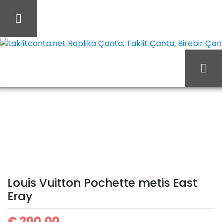
İçeriği
Geç
taklitcanta.net Replika Çanta, Taklit Çanta, Birebir Çant
Ana Sayfa
Louis Vuitton
Louis Vuitton Çanta
Louis Vuitton Pochette
metis East Eray
Louis Vuitton Pochette metis East
Eray
€
200,00