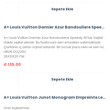
Sepete Ekle
A+ Louis Vuitton Damier Azur Bandouliere Speedy 35’Lik Vejital Deri
A+ Louis Vuitton Damier Azur Bandouliere Speedy 30’luk Vejital Deri
Hakiki vejital deridir. Bu fiyata suni deri emsalleri satılmaktadır.
Çantanın iç astarı orjinal astardır. Bir bozuk para cebi ve seri numarası mevcuttur.
ÜRÜN ÖLÇÜSÜ
35X21X20 CM
€
135,00
Sepete Ekle
A+ Louis Vuitton Junot Monogram Empreinte Leather
Ürün Açıklaması