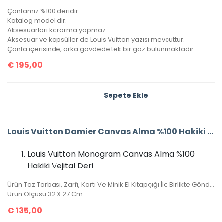
Çantamız %100 deridir.
Katalog modelidir.
Aksesuarları kararma yapmaz.
Aksesuar ve kapsüller de Louis Vuitton yazısı mevcuttur.
Çanta içerisinde, arka gövdede tek bir göz bulunmaktadır.
€
195,00
Sepete Ekle
Louis Vuitton Damier Canvas Alma %100 Hakiki Vejital Deri (CRL 674)
Louis Vuitton Monogram Canvas Alma %100
Hakiki Vejital Deri
Ürün Toz Torbası, Zarfı, Kartı Ve Minik El Kitapçığı İle Birlikte Gönderilecektir.
Ürün Ölçüsü 32 X 27 Cm
€
135,00