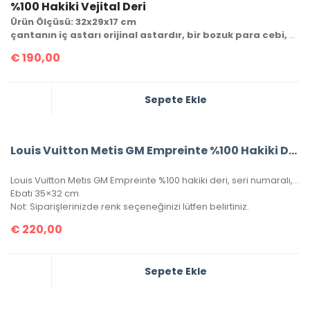
%100 Hakiki Vejital Deri
Ürün Ölçüsü: 32x29x17 cm
çantanın iç astarı orijinal astardır, bir bozuk para cebi, cüzdanı ve seri numarası mevcuttur.
€
190,00
Sepete Ekle
Louis Vuitton Metis GM Empreinte %100 Hakiki Deri
Louis Vuitton Metis GM Empreinte %100 hakiki deri, seri numaralı, kutulu, toz torbalo, sertifikalı.
Ebatı 35×32 cm
Not: Siparişlerinizde renk seçeneğinizi lütfen belirtiniz.
€
220,00
Sepete Ekle