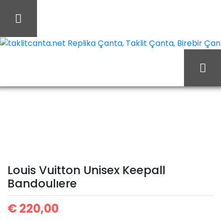
İçeriği
Geç
taklitcanta.net Replika Çanta, Taklit Çanta, Birebir Çant
Ana Sayfa
Louis Vuitton
Louis Vuitton Valiz
Louis Vuitton Unisex
Keepall Bandoulıere
Louis Vuitton Unisex Keepall
Bandoulıere
€
220,00