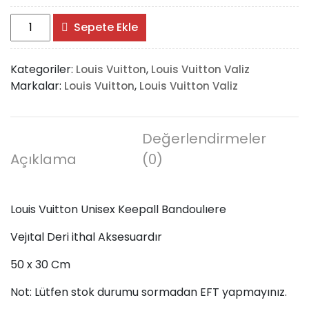
Louis
Sepete Ekle
Vuitton
Unisex
Kategoriler:
,
Louis Vuitton
Louis Vuitton Valiz
Keepall
Markalar:
,
Louis Vuitton
Louis Vuitton Valiz
Bandoulıere
adet
Değerlendirmeler
Açıklama
(0)
Louis Vuitton Unisex Keepall Bandoulıere
Vejıtal Deri ithal Aksesuardır
50 x 30 Cm
Not: Lütfen stok durumu sormadan EFT yapmayınız.