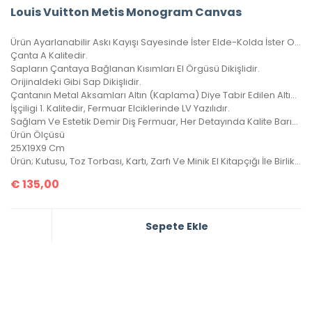
Louis Vuitton Metis Monogram Canvas
Ürün Ayarlanabilir Askı Kayışı Sayesinde İster Elde-Kolda İster Omuzda Çarpraz Ve Düz Taşınabilir.
Çanta A Kalitedir.
Sapların Çantaya Bağlanan Kısımları El Örgüsü Dikişlidir.
Orijinaldeki Gibi Sap Dikişlidir.
Çantanın Metal Aksamları Altın (Kaplama) Diye Tabir Edilen Altın Banyodur, Yıllarca Kararma Yapmaz.
İşçiligi 1. Kalitedir, Fermuar Elciklerinde LV Yazılıdır.
Sağlam Ve Estetik Demir Diş Fermuar, Her Detayında Kalite Barındıran Harika Bir Çanta, 4 Mevsim Kullanılabilir.
Ürün Ölçüsü
25X19X9 Cm
Ürün; Kutusu, Toz Torbası, Kartı, Zarfı Ve Minik El Kitapçığı İle Birlikte Gönderilecektir.
€
135,00
Sepete Ekle