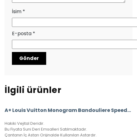
İsim
*
E-posta
*
İlgili ürünler
A+ Louis Vuitton Monogram Bandouliere Speedy 35’Lik Vejital Deri CRL242
Hakiki Vejital Deridir.
Bu Fiyata Suni Deri Emsalleri Satılmaktadır.
Çantanın İç Astarı Orijinalde Kullanılan Astardır.