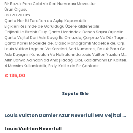
Bir Bozuk Para Cebi Ve Seri Numarası Mevcuttur.
Ürün Ölçüsü
35X21X20 Cm
Çanta Her İki Taraftan da Açılıp Kapanabilir.
Elçikleri Resimde de Görüldüğü Üzere Kilitlenebilir.
Orijinali İle Birebir Olup Çanta Üzerindeki Desen Sayısı Orjinalinde ki İle Aynıdır.
Çanta Vejital Deri Askı Kayışı İle Omuzda, Çarpraz Ve Düz Taşınabilir.
Çanta Kareli Modelde de, Clasic Monogramlı Modelde de, Orjinalinde ki Kare Sayısı İle Çantamızdaki Kare Sayıları Eşittir.
Louis Vuitton Logoları Ve Kareleri, Seri Numarası, Bozuk Para Cebi İle Birebir Aynıdır.
Askı Kayışının Kancaları Ve Halkalarında Louis Vuitton Yazıları Mevcuttur Ve Metal Aksamları Altın Banyodur.
Altın Banyo Adından da Anlaşılacağı Gibi, Kaplamanın En Kaliteli Olanıdır. Ömürlüktür, Yıllarca Kararmaz, Sararmaz.
4 Mevsim Kullanılabilir, En İyi Kalite de Bir Çantadır.
€
135,00
Sepete Ekle
Louis Vuitton Damier Azur Neverfull MM Vejital Deri Orta Boy
Louis Vuitton Neverfull